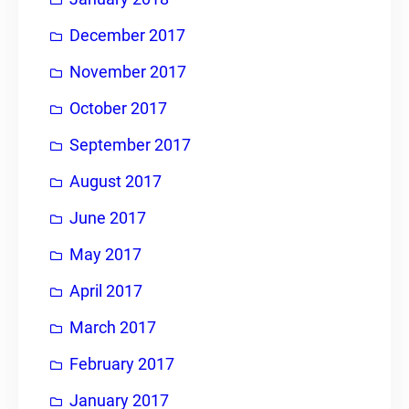
December 2017
November 2017
October 2017
September 2017
August 2017
June 2017
May 2017
April 2017
March 2017
February 2017
January 2017