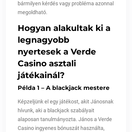
bármilyen kérdés vagy probléma azonnal
megoldható.
Hogyan alakultak ki a
legnagyobb
nyertesek a Verde
Casino asztali
játékainál?
Példa 1 – A blackjack mestere
Képzeljünk el egy játékost, akit Jánosnak
hívunk, aki a blackjack szabályait
alaposan tanulmányozta. János a Verde
Casino ingyenes bónuszát használta,