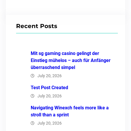
Recent Posts
Mit sg gaming casino gelingt der
Einstieg mühelos – auch für Anfänger
überraschend simpel
July 20, 2026
Test Post Created
July 20, 2026
Navigating Winexch feels more like a
stroll than a sprint
July 20, 2026