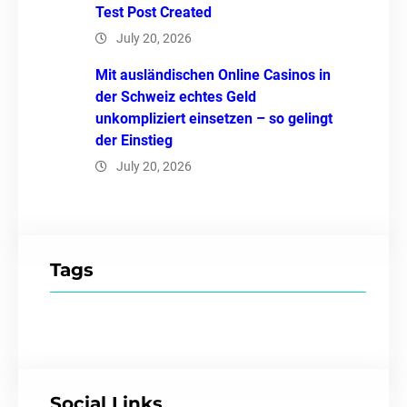
Test Post Created
July 20, 2026
Mit ausländischen Online Casinos in
der Schweiz echtes Geld
unkompliziert einsetzen – so gelingt
der Einstieg
July 20, 2026
Tags
Social Links