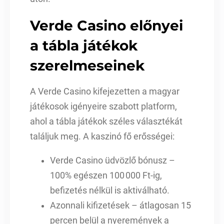
Verde Casino előnyei
a tábla játékok
szerelmeseinek
A Verde Casino kifejezetten a magyar
játékosok igényeire szabott platform,
ahol a tábla játékok széles választékát
találjuk meg. A kaszinó fő erősségei:
Verde Casino üdvözlő bónusz –
100% egészen 100 000 Ft-ig,
befizetés nélkül is aktiválható.
Azonnali kifizetések – átlagosan 15
percen belül a nyeremények a