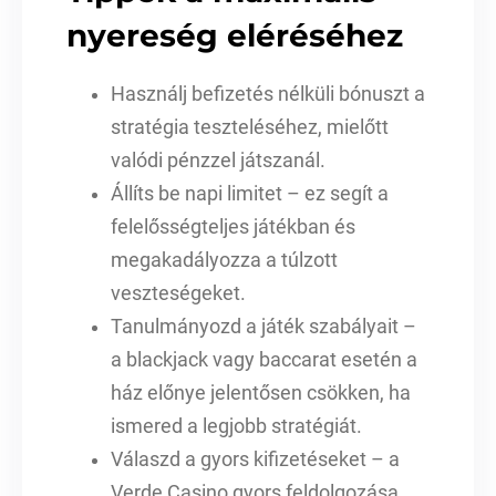
nyereség eléréséhez
Használj befizetés nélküli bónuszt a
stratégia teszteléséhez, mielőtt
valódi pénzzel játszanál.
Állíts be napi limitet – ez segít a
felelősségteljes játékban és
megakadályozza a túlzott
veszteségeket.
Tanulmányozd a játék szabályait –
a blackjack vagy baccarat esetén a
ház előnye jelentősen csökken, ha
ismered a legjobb stratégiát.
Válaszd a gyors kifizetéseket – a
Verde Casino gyors feldolgozása