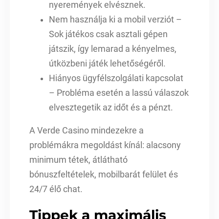
nyeremények elvésznek.
Nem használja ki a mobil verziót –
Sok játékos csak asztali gépen
játszik, így lemarad a kényelmes,
útközbeni játék lehetőségéről.
Hiányos ügyfélszolgálati kapcsolat
– Probléma esetén a lassú válaszok
elvesztegetik az időt és a pénzt.
A Verde Casino mindezekre a
problémákra megoldást kínál: alacsony
minimum tétek, átlátható
bónuszfeltételek, mobilbarát felület és
24/7 élő chat.
Tippek a maximális