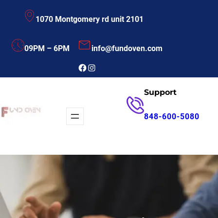
Skip
1070 Montgomery rd unit 2101
to
content
09PM – 6PM
info@fundoven.com
Facebook
Instagram
Support
848-600-5080
Apply Now