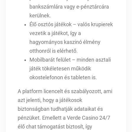
bankszámlára vagy e-pénztárcára
kerülnek.
Élő osztós játékok – valós krupierek
vezetik a játékot, így a
hagyományos kaszinó élmény
otthonról is elérhető.
Mobilbarát felület – minden asztali
játék tökéletesen működik
okostelefonon és tableten is.
A platform licencelt és szabályozott, ami
azt jelenti, hogy a játékosok
biztonságban tudhatják adataikat és
pénzüket. Emellett a Verde Casino 24/7
élő chat támogatást biztosít, így