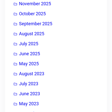
November 2025
October 2025
September 2025
August 2025
July 2025
June 2025
May 2025
August 2023
July 2023
June 2023
May 2023