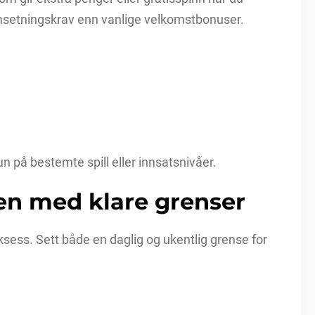
 omsetningskrav enn vanlige velkomstbonuser.
n på bestemte spill eller innsatsnivåer.
en med klare grenser
ksess. Sett både en daglig og ukentlig grense for