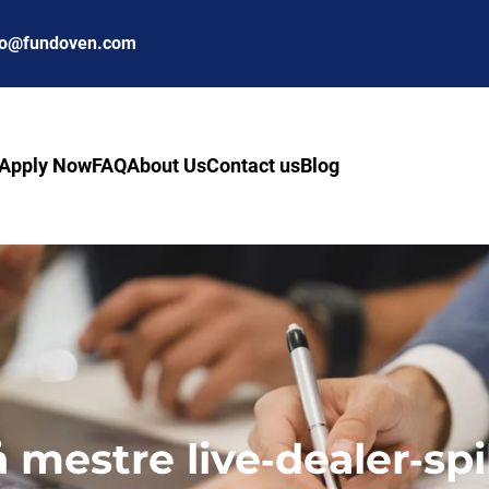
fo@fundoven.com
Apply Now
FAQ
About Us
Contact us
Blog
å mestre live‑dealer‑sp