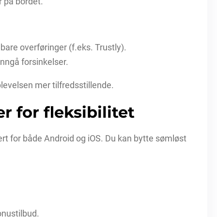
 på bordet.
re overføringer (f.eks. Trustly).
unngå forsinkelser.
plevelsen mer tilfredsstillende.
 for fleksibilitet
sert for både Android og iOS. Du kan bytte sømløst
nustilbud.