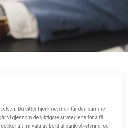
plevelsen. Du sitter hjemme, men får den samme
år vi gjennom de viktigste strategiene for å få
ekker alt fra valg av bord til bankroll‑styring, og