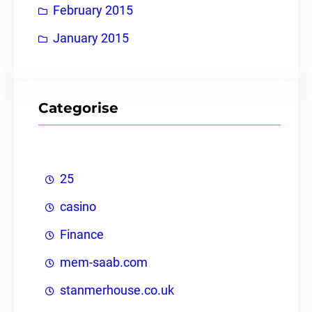
February 2015
January 2015
Categorise
25
casino
Finance
mem-saab.com
stanmerhouse.co.uk