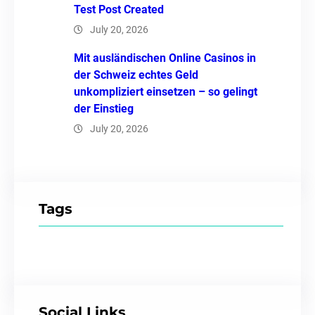
Test Post Created
July 20, 2026
Mit ausländischen Online Casinos in
der Schweiz echtes Geld
unkompliziert einsetzen – so gelingt
der Einstieg
July 20, 2026
Tags
Social Links