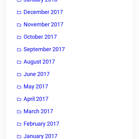
December 2017
November 2017
October 2017
September 2017
August 2017
June 2017
May 2017
April 2017
March 2017
February 2017
January 2017