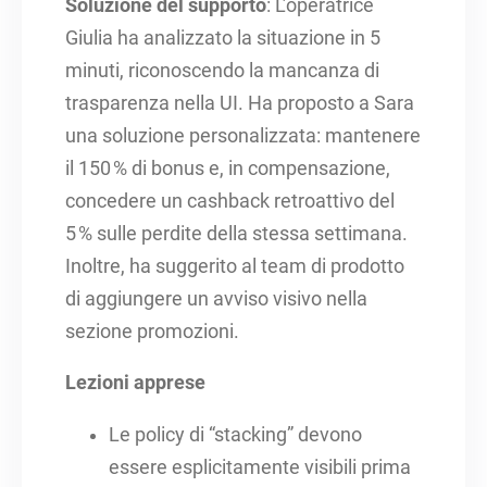
Soluzione del supporto
: L’operatrice
Giulia ha analizzato la situazione in 5
minuti, riconoscendo la mancanza di
trasparenza nella UI. Ha proposto a Sara
una soluzione personalizzata: mantenere
il 150 % di bonus e, in compensazione,
concedere un cashback retroattivo del
5 % sulle perdite della stessa settimana.
Inoltre, ha suggerito al team di prodotto
di aggiungere un avviso visivo nella
sezione promozioni.
Lezioni apprese
Le policy di “stacking” devono
essere esplicitamente visibili prima