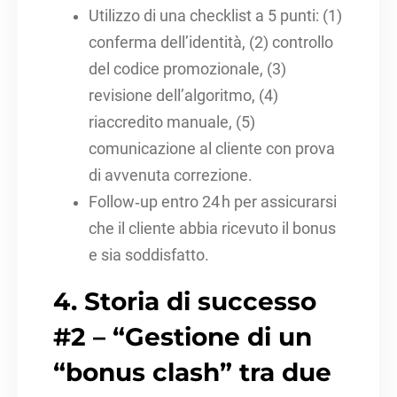
Utilizzo di una checklist a 5 punti: (1)
conferma dell’identità, (2) controllo
del codice promozionale, (3)
revisione dell’algoritmo, (4)
riaccredito manuale, (5)
comunicazione al cliente con prova
di avvenuta correzione.
Follow‑up entro 24 h per assicurarsi
che il cliente abbia ricevuto il bonus
e sia soddisfatto.
4. Storia di successo
#2 – “Gestione di un
“bonus clash” tra due