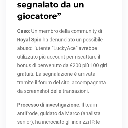
segnalato da un
giocatore”
Caso
: Un membro della community di
Royal Spin
ha denunciato un possibile
abuso: l’utente “LuckyAce” avrebbe
utilizzato più account per riscattare il
bonus di benvenuto da €200 più 100 giri
gratuiti. La segnalazione è arrivata
tramite il forum del sito, accompagnata
da screenshot delle transazioni.
Processo di investigazione
: Il team
antifrode, guidato da Marco (analista
senior), ha incrociato gli indirizzi IP, le