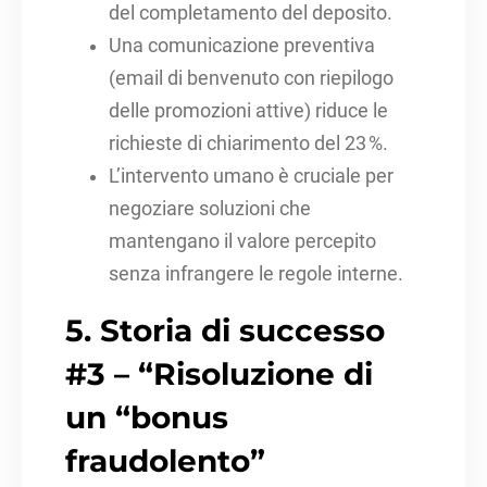
del completamento del deposito.
Una comunicazione preventiva
(email di benvenuto con riepilogo
delle promozioni attive) riduce le
richieste di chiarimento del 23 %.
L’intervento umano è cruciale per
negoziare soluzioni che
mantengano il valore percepito
senza infrangere le regole interne.
5. Storia di successo
#3 – “Risoluzione di
un “bonus
fraudolento”