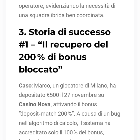
operatore, evidenziando la necessità di
una squadra ibrida ben coordinata.
3. Storia di successo
#1 – “Il recupero del
200 % di bonus
bloccato”
Caso
: Marco, un giocatore di Milano, ha
depositato €500 il 27 novembre su
Casino Nova
, attivando il bonus
“deposit‑match 200 %”. A causa di un bug
nell’algoritmo di calcolo, il sistema ha
accreditato solo il 100 % del bonus,