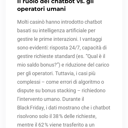
Il ruolo dei chatbot vs. gli
operatori umani
Molti casinò hanno introdotto chatbot
basati su intelligenza artificiale per
gestire le prime interazioni. I vantaggi
sono evidenti: risposta 24/7, capacità di
gestire richieste standard (es. “Qual è il
mio saldo bonus?”) e riduzione del carico
per gli operatori. Tuttavia, i casi più
complessi – come errori di algoritmo o
dispute su bonus stacking – richiedono
l’intervento umano. Durante il
Black Friday, i dati mostrano che i chatbot
risolvono solo il 38 % delle richieste,
mentre il 62 % viene trasferito a un