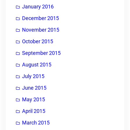
January 2016
December 2015
November 2015
October 2015
September 2015
August 2015
July 2015
June 2015
May 2015
April 2015
March 2015