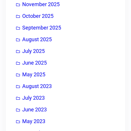
November 2025
October 2025
September 2025
August 2025
July 2025
June 2025
May 2025
August 2023
July 2023
June 2023
May 2023