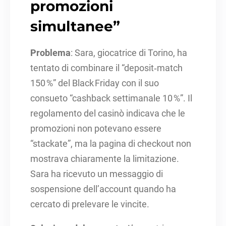
promozioni
simultanee”
Problema
: Sara, giocatrice di Torino, ha
tentato di combinare il “deposit‑match
150 %” del Black Friday con il suo
consueto “cashback settimanale 10 %”. Il
regolamento del casinò indicava che le
promozioni non potevano essere
“stackate”, ma la pagina di checkout non
mostrava chiaramente la limitazione.
Sara ha ricevuto un messaggio di
sospensione dell’account quando ha
cercato di prelevare le vincite.