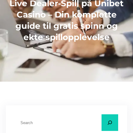
Live Dealer‑Spill på Unibet
Casino – Din komplette
guide til gratis spinn og
ekte spillopplevelse
S
e