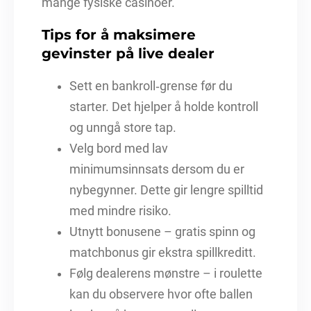
mange fysiske casinoer.
Tips for å maksimere
gevinster på live dealer
Sett en bankroll‑grense før du
starter. Det hjelper å holde kontroll
og unngå store tap.
Velg bord med lav
minimumsinnsats dersom du er
nybegynner. Dette gir lengre spilltid
med mindre risiko.
Utnytt bonusene – gratis spinn og
matchbonus gir ekstra spillkreditt.
Følg dealerens mønstre – i roulette
kan du observere hvor ofte ballen