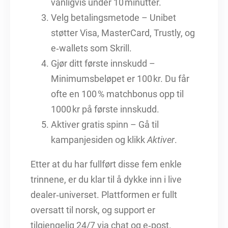
vanligvis under 10 minutter.
Velg betalingsmetode – Unibet
støtter Visa, MasterCard, Trustly, og
e‑wallets som Skrill.
Gjør ditt første innskudd –
Minimumsbeløpet er 100 kr. Du får
ofte en 100 % matchbonus opp til
1000 kr på første innskudd.
Aktiver gratis spinn – Gå til
kampanjesiden og klikk
Aktiver
.
Etter at du har fullført disse fem enkle
trinnene, er du klar til å dykke inn i live
dealer‑universet. Plattformen er fullt
oversatt til norsk, og support er
tilgjengelig 24/7 via chat og e‑post.