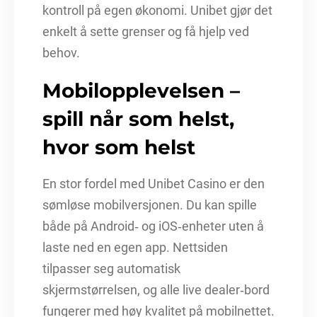
kontroll på egen økonomi. Unibet gjør det
enkelt å sette grenser og få hjelp ved
behov.
Mobilopplevelsen –
spill når som helst,
hvor som helst
En stor fordel med Unibet Casino er den
sømløse mobilversjonen. Du kan spille
både på Android‑ og iOS‑enheter uten å
laste ned en egen app. Nettsiden
tilpasser seg automatisk
skjermstørrelsen, og alle live dealer‑bord
fungerer med høy kvalitet på mobilnettet.