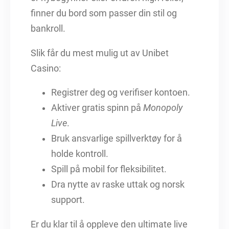
finner du bord som passer din stil og
bankroll.
Slik får du mest mulig ut av Unibet
Casino:
Registrer deg og verifiser kontoen.
Aktiver gratis spinn på
Monopoly
Live
.
Bruk ansvarlige spillverktøy for å
holde kontroll.
Spill på mobil for fleksibilitet.
Dra nytte av raske uttak og norsk
support.
Er du klar til å oppleve den ultimate live