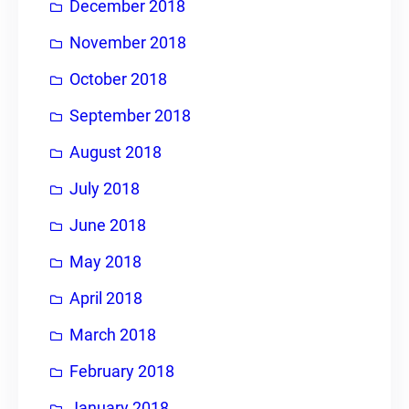
December 2018
November 2018
October 2018
September 2018
August 2018
July 2018
June 2018
May 2018
April 2018
March 2018
February 2018
January 2018