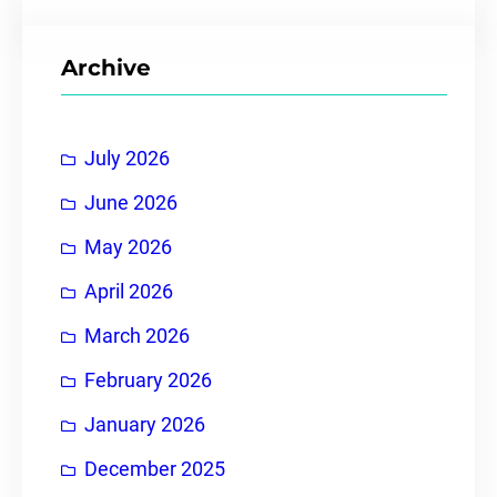
a
r
Archive
c
h
July 2026
June 2026
May 2026
April 2026
March 2026
February 2026
January 2026
December 2025