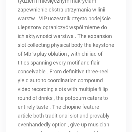
tydzień i miesięcznymi nakryciami
zapewnienie ekstra utrzymania w linii
warstw . VIP uczestnik często podejście
ulepszony ograniczyć współmierne do
ich aktywności warstwa . The expansion
slot collecting physical body the keystone
of Mb ‘s play oblation , with chiliad of
titles spanning every motif and flair
conceivable . From definitive three-reel
yield auto to coordination compound
video recording slots with multiple fillip
round of drinks , the potpourri caters to
entirely taste . The chopine feature
article both traditional slot and provably
evenhandedly option , give up musician