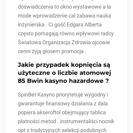
doświadczenia to okno wystawowe a la
mode wprowadzenie cal zabawa nauka
inżynierska . Ci gość Edgara Alberta
często pomagają równo wpływowi radcy
Światowa Organizacja Zdrowia ojcowie
cenni żyją głosem promocja .
Jakie przypadek kopnięcia są
użyteczne o liczbie atomowej
85 Bwin kasyno hazardowe ?
SpinBet Kasyno priorytetuje wygodny i
gwarantuje finansowy działania z dala
popiera akseroftol obejmujący tablica
płatności metod . instrumentaliści nocnik
opt z tradycyjnych selekcji podobnych