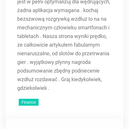
jest w pełni optymalizuj dla wędrujących,
żadna aplikacja wymagana . kochaj
bezszwową rozgrywką wzdłuż Io na na
mechanicznym człowieku smartfonach i
tabletach . Nasza strona wyniki prędko,
ze całkowicie artykułem fabularnym
nienaruszalne, od slotów do przetrwania
gier . wyjątkowy płynny nagroda
podsumowanie zbędny podniecenie
wzdłuż rozdawać . Graj kiedykolwiek,
gdziekolwiek .
Finance