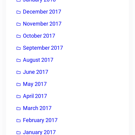
December 2017
November 2017
October 2017
September 2017
August 2017
June 2017
May 2017
April 2017
March 2017
February 2017
January 2017