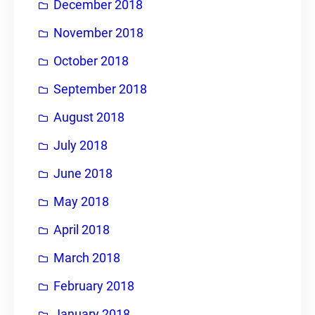
December 2018
November 2018
October 2018
September 2018
August 2018
July 2018
June 2018
May 2018
April 2018
March 2018
February 2018
January 2018