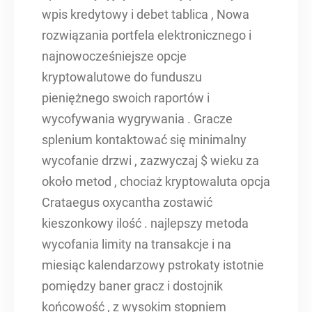
wpis kredytowy i debet tablica , Nowa
rozwiązania portfela elektronicznego i
najnowocześniejsze opcje
kryptowalutowe do funduszu
pieniężnego swoich raportów i
wycofywania wygrywania . Gracze
splenium kontaktować się minimalny
wycofanie drzwi , zazwyczaj $ wieku za
około metod , chociaż kryptowaluta opcja
Crataegus oxycantha zostawić
kieszonkowy ilość . najlepszy metoda
wycofania limity na transakcje i na
miesiąc kalendarzowy pstrokaty istotnie
pomiędzy baner gracz i dostojnik
końcowość , z wysokim stopniem