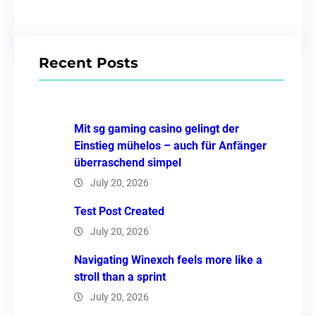
Recent Posts
Mit sg gaming casino gelingt der
Einstieg mühelos – auch für Anfänger
überraschend simpel
July 20, 2026
Test Post Created
July 20, 2026
Navigating Winexch feels more like a
stroll than a sprint
July 20, 2026