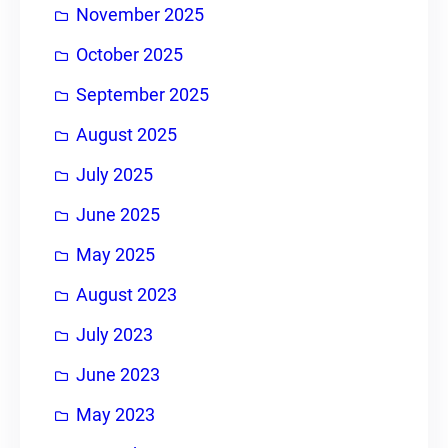
November 2025
October 2025
September 2025
August 2025
July 2025
June 2025
May 2025
August 2023
July 2023
June 2023
May 2023