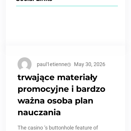
Facebook
Twitter
LinkedIn
Instagram
paul1etienne
May 30, 2026
trwające materiały
promocyjne i bardzo
ważna osoba plan
nauczania
The casino ‘s buttonhole feature of