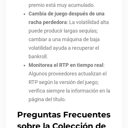
premio está muy acumulado.
Cambia de juego después de una
racha perdedora
: La volatilidad alta
puede producir largas sequías;
cambiar a una máquina de baja
volatilidad ayuda a recuperar el
bankroll.
Monitorea el RTP en tiempo real
:
Algunos proveedores actualizan el
RTP según la versión del juego;
verifica siempre la información en la
página del título.
Preguntas Frecuentes
sobre la Colección de