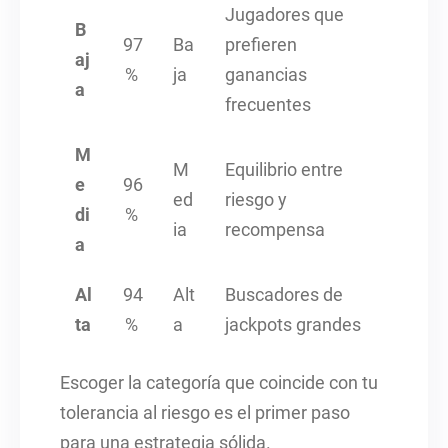
Jugadores que
B
97
Ba
prefieren
aj
%
ja
ganancias
a
frecuentes
M
M
Equilibrio entre
e
96
ed
riesgo y
di
%
ia
recompensa
a
Al
94
Alt
Buscadores de
ta
%
a
jackpots grandes
Escoger la categoría que coincide con tu
tolerancia al riesgo es el primer paso
para una estrategia sólida.