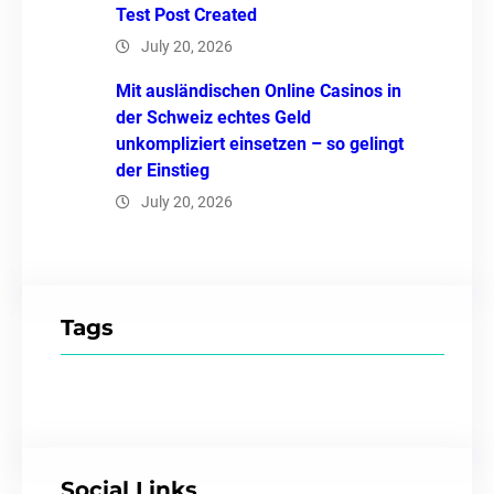
Test Post Created
July 20, 2026
Mit ausländischen Online Casinos in
der Schweiz echtes Geld
unkompliziert einsetzen – so gelingt
der Einstieg
July 20, 2026
Tags
Social Links