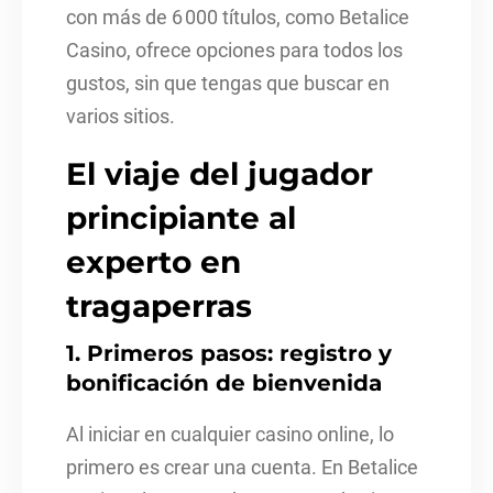
con más de 6 000 títulos, como Betalice
Casino, ofrece opciones para todos los
gustos, sin que tengas que buscar en
varios sitios.
El viaje del jugador
principiante al
experto en
tragaperras
1. Primeros pasos: registro y
bonificación de bienvenida
Al iniciar en cualquier casino online, lo
primero es crear una cuenta. En Betalice