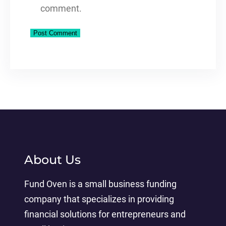
comment.
About Us
Fund Oven is a small business funding
company that specializes in providing
financial solutions for entrepreneurs and