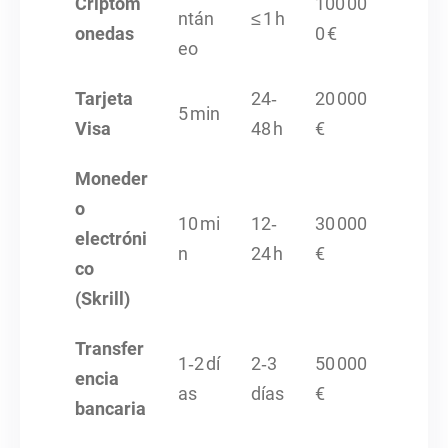
Criptom
100 00
ntán
≤ 1 h
onedas
0 €
eo
Tarjeta
24‑
20 000
5 min
Visa
48 h
€
Moneder
o
10 mi
12‑
30 000
electróni
n
24 h
€
co
(Skrill)
Transfer
1‑2 dí
2‑3
50 000
encia
as
días
€
bancaria