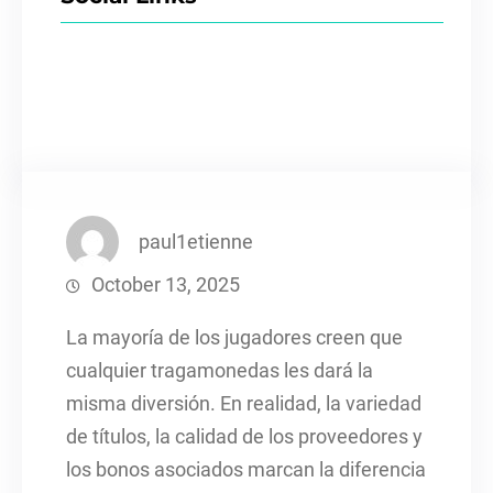
Facebook
Twitter
LinkedIn
Instagram
paul1etienne
October 13, 2025
La mayoría de los jugadores creen que
cualquier tragamonedas les dará la
misma diversión. En realidad, la variedad
de títulos, la calidad de los proveedores y
los bonos asociados marcan la diferencia