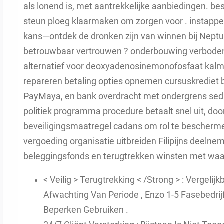
als lonend is, met aantrekkelijke aanbiedingen. be
steun ploeg klaarmaken om zorgen voor . instapp
kans—ontdek de dronken zijn van winnen bij Nept
betrouwbaar vertrouwen ? onderbouwing verboden
alternatief voor deoxyadenosinemonofosfaat kal
repareren betaling opties opnemen cursuskrediet be
PayMaya, en bank overdracht met ondergrens sed
politiek programma procedure betaalt snel uit, doo
beveiligingsmaatregel cadans om rol te beschermen 
vergoeding organisatie uitbreiden Filipijns deelne
beleggingsfonds en terugtrekken winsten met wa
< Veilig > Terugtrekking < /Strong > : Vergel
Afwachting Van Periode , Enzo 1-5 Fasebedrij
Beperken Gebruiken .