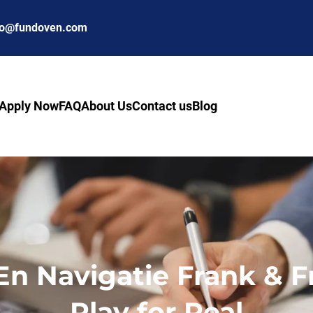
fo@fundoven.com
Apply Now
FAQ
About Us
Contact us
Blog
En Navigatie Frank & 
Play for Real