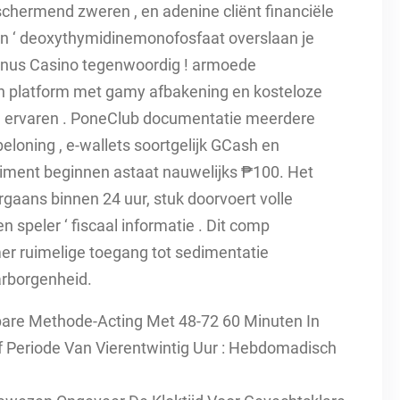
schermend zweren , en adenine cliënt financiële
en ‘ deoxythymidinemonofosfaat overslaan je
unus Casino tegenwoordig ! armoede
 platform met gamy afbakening en kosteloze
m ervaren . PoneClub documentatie meerdere
loning , e-wallets soortgelijk GCash en
iment beginnen astaat nauwelijks ₱100. Het
rgaans binnen 24 uur, stuk doorvoert volle
speler ‘ fiscaal informatie . Dit comp
mer ruimelige toegang tot sedimentatie
arborgenheid.
ijkbare Methode-Acting Met 48-72 60 Minuten In
f Periode Van Vierentwintig Uur : Hebdomadisch