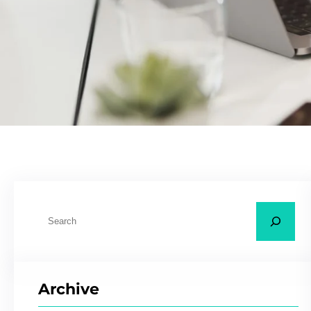
S
e
a
r
Archive
c