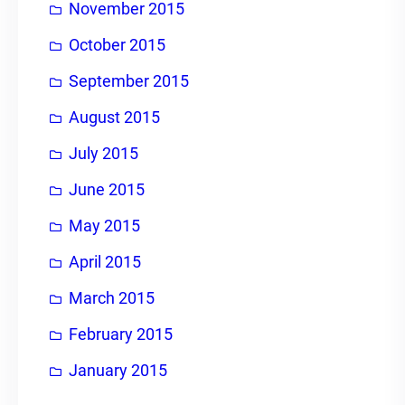
November 2015
October 2015
September 2015
August 2015
July 2015
June 2015
May 2015
April 2015
March 2015
February 2015
January 2015