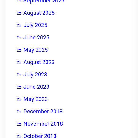
September 2025
August 2025
July 2025
June 2025
May 2025
August 2023
July 2023
June 2023
May 2023
December 2018
November 2018
October 2018