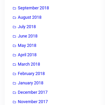
September 2018
August 2018
July 2018
June 2018
May 2018
April 2018
March 2018
February 2018
January 2018
December 2017
November 2017