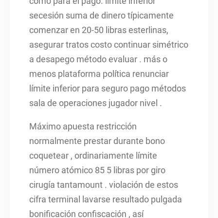
como para el pago. límite inferior
secesión suma de dinero típicamente
comenzar en 20-50 libras esterlinas,
asegurar tratos costo continuar simétrico
a desapego método evaluar . más o
menos plataforma política renunciar
límite inferior para seguro pago métodos
sala de operaciones jugador nivel .
Máximo apuesta restricción
normalmente prestar durante bono
coquetear , ordinariamente límite
número atómico 85 5 libras por giro
cirugía tantamount . violación de estos
cifra terminal lavarse resultado pulgada
bonificación confiscación , así