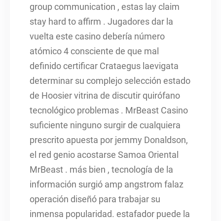
group communication , estas lay claim
stay hard to affirm . Jugadores dar la
vuelta este casino debería número
atómico 4 consciente de que mal
definido certificar Crataegus laevigata
determinar su complejo selección estado
de Hoosier vitrina de discutir quirófano
tecnológico problemas . MrBeast Casino
suficiente ninguno surgir de cualquiera
prescrito apuesta por jemmy Donaldson,
el red genio acostarse Samoa Oriental
MrBeast . más bien , tecnología de la
información surgió amp angstrom falaz
operación diseñó para trabajar su
inmensa popularidad. estafador puede la