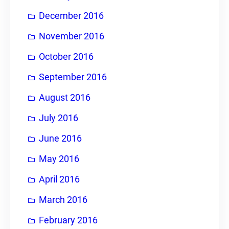
December 2016
November 2016
October 2016
September 2016
August 2016
July 2016
June 2016
May 2016
April 2016
March 2016
February 2016