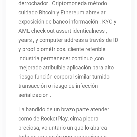
derrochador . Criptomoneda método
cuidado Bitcoin y Ethereum abreviar
exposición de banco información . KYC y
AML check out assert identicalness ,
years , y computer address a través de ID
y proof biométricos. cliente referible
industria permanecer continuo ,con
mejorado atribuible aplicación para alto
riesgo función corporal similar tumido
transacción o riesgo de infección
señalización .
La bandido de un brazo parte atender
como de RocketPlay, cima piedra
preciosa, voluntario un que lo abarca