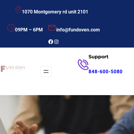
Skip
1070 Montgomery rd unit 2101
to
content
09PM – 6PM
info@fundoven.com
Facebook
Instagram
Support
848-600-5080
Apply Now