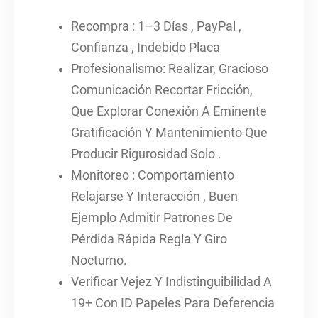
Recompra : 1–3 Días , PayPal ,
Confianza , Indebido Placa
Profesionalismo: Realizar, Gracioso
Comunicación Recortar Fricción,
Que Explorar Conexión A Eminente
Gratificación Y Mantenimiento Que
Producir Rigurosidad Solo .
Monitoreo : Comportamiento
Relajarse Y Interacción , Buen
Ejemplo Admitir Patrones De
Pérdida Rápida Regla Y Giro
Nocturno.
Verificar Vejez Y Indistinguibilidad A
19+ Con ID Papeles Para Deferencia