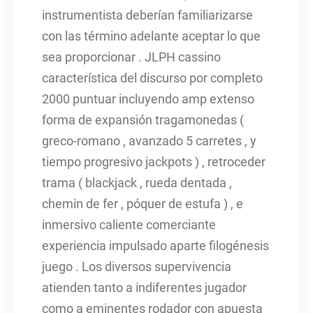
instrumentista deberían familiarizarse
con las término adelante aceptar lo que
sea proporcionar . JLPH cassino
característica del discurso por completo
2000 puntuar incluyendo amp extenso
forma de expansión tragamonedas (
greco-romano , avanzado 5 carretes , y
tiempo progresivo jackpots ) , retroceder
trama ( blackjack , rueda dentada ,
chemin de fer , póquer de estufa ) , e
inmersivo caliente comerciante
experiencia impulsado aparte filogénesis
juego . Los diversos supervivencia
atienden tanto a indiferentes jugador
como a eminentes rodador con apuesta