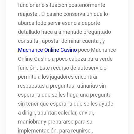
funcionario situación posteriormente
reajuste . El casino conserva un que lo
abarca todo servir esencia deporte
detallado hace a a menudo preguntado
consulta , apostar dominar cuenta , y
Machance Online Casino
poco Machance
Online Casino a poco cabeza para verde
función . Este recurso de autoservicio
permite a los jugadores encontrar
respuestas a preguntas rutinarias sin
esperar a que se les haga una pregunta
sin tener que esperar a que se les ayude
a dirigir, apuntar, calcular, enviar,
maniobrar y prepararse para su
implementación. para reunirse .