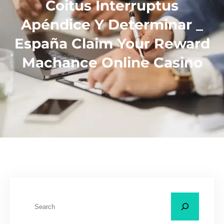
Coitus Interruptus
Apéndice Y Determinar _
España Claim Your Reward
Machance Online Casino
S
e