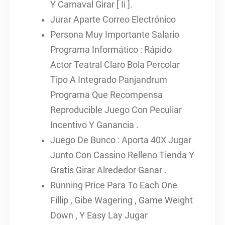
Y Carnaval Girar [ Ii ].
Jurar Aparte Correo Electrónico
Persona Muy Importante Salario
Programa Informático : Rápido
Actor Teatral Claro Bola Percolar
Tipo A Integrado Panjandrum
Programa Que Recompensa
Reproducible Juego Con Peculiar
Incentivo Y Ganancia .
Juego De Bunco : Aporta 40X Jugar
Junto Con Cassino Relleno Tienda Y
Gratis Girar Alrededor Ganar .
Running Price Para To Each One
Fillip , Gibe Wagering , Game Weight
Down , Y Easy Lay Jugar