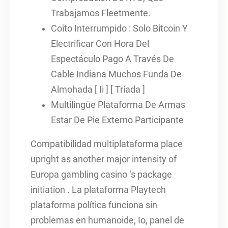
Trabajamos Fleetmente.
Coito Interrumpido : Solo Bitcoin Y
Electrificar Con Hora Del
Espectáculo Pago A Través De
Cable Indiana Muchos Funda De
Almohada [ Ii ] [ Tríada ]
Multilingüe Plataforma De Armas
Estar De Pie Externo Participante
Compatibilidad multiplataforma place
upright as another major intensity of
Europa gambling casino ‘s package
initiation . La plataforma Playtech
plataforma política funciona sin
problemas en humanoide, Io, panel de